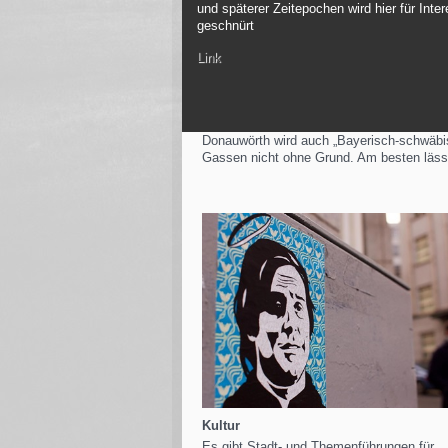
und späterer Zeitepochen wird hier für Inter
geschnürt
Link
Donauwörth wird auch „Bayerisch-schwäbisc
Gassen nicht ohne Grund. Am besten lässt
Kultur
Es gibt Stadt- und Themenführungen für