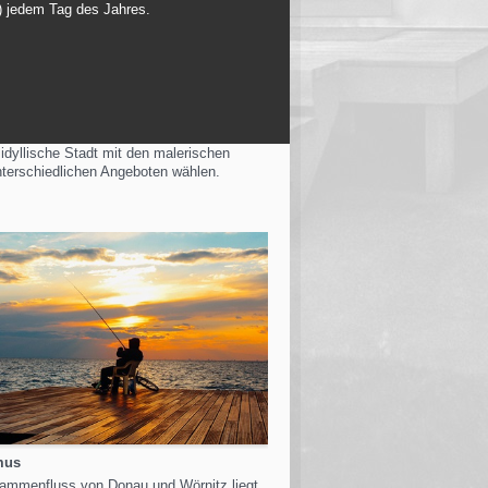
t) jedem Tag des Jahres.
idyllische Stadt mit den malerischen
nterschiedlichen Angeboten wählen.
mus
mmenfluss von Donau und Wörnitz liegt