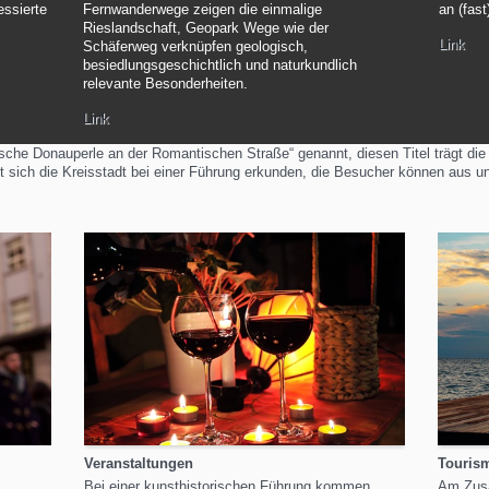
an (fas
essierte
Fernwanderwege zeigen die einmalige
Rieslandschaft, Geopark Wege wie der
Link
Schäferweg verknüpfen geologisch,
besiedlungsgeschichtlich und naturkundlich
relevante Besonderheiten.
Link
he Donauperle an der Romantischen Straße“ genannt, diesen Titel trägt die 
 sich die Kreisstadt bei einer Führung erkunden, die Besucher können aus u
Veranstaltungen
Touris
Bei einer kunsthistorischen Führung kommen
Am Zusa