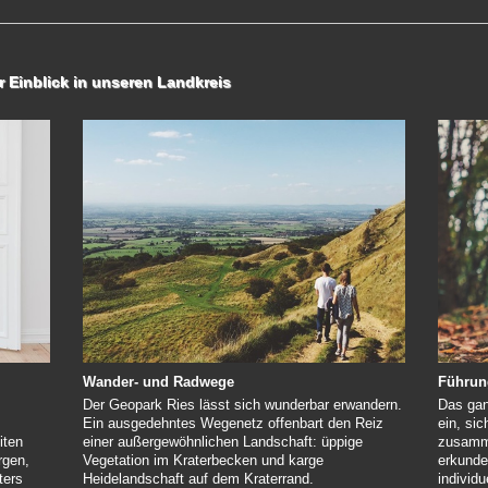
r Einblick in unseren Landkreis
Führun
Wander- und Radwege
Das gan
Der Geopark Ries lässt sich wunderbar erwandern.
ein, si
Ein ausgedehntes Wegenetz offenbart den Reiz
zusamme
iten
einer außergewöhnlichen Landschaft: üppige
erkunde
rgen,
Vegetation im Kraterbecken und karge
individ
ters
Heidelandschaft auf dem Kraterrand.