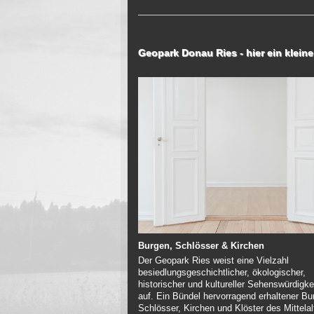
Geopark Donau Ries - hier ein kleine
Burgen, Schlösser & Kirchen
Der Geopark Ries weist eine Vielzahl
besiedlungsgeschichtlicher, ökologischer,
historischer und kultureller Sehenswürdigke
auf. Ein Bündel hervorragend erhaltener Bu
Schlösser, Kirchen und Klöster des Mittelal